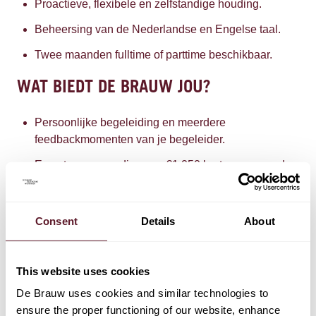
Proactieve, flexibele en zelfstandige houding.
Beheersing van de Nederlandse en Engelse taal.
Twee maanden fulltime of parttime beschikbaar.
WAT BIEDT DE BRAUW JOU?
Persoonlijke begeleiding en meerdere
feedbackmomenten van je begeleider.
Een stagevergoeding van €1.050 bruto per maand
(op fulltime basis) en vakantiedagen.
Volledige reiskostenvergoeding.
Consent
Details
About
Regelmatig leuke activiteiten zoals
kantoorevenementen, sportactiviteiten, trainingen en
workshops.
This website uses cookies
Gratis koffie bij onze barista en vers fruit op kantoor.
De Brauw uses cookies and similar technologies to
ensure the proper functioning of our website, enhance