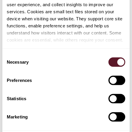
HOE ZIET ONZE
user experience, and collect insights to improve our
SOLLICITATIEPROCEDURE ERUIT?
services. Cookies are small text files stored on your
device when visiting our website. They support core site
Stap 1:
Je stuurt een sollicitatiebrief, cv, cijferlijst en
functions, enable preference settings, and help us
optioneel je scriptie en/of stage-evaluatie.
understand how visitors interact with our content. Some
cookies are essential, while others require your consent.
Stap 2:
Je komt langs voor een gesprek met een
recruiter en een advocaat uit de praktijk. Voorafgaand
Consent
vul je online een persoonlijkheidsvragenlijst in.
Necessary
Selection
Stap 3:
Je ontvangt een aanbod bij een positieve
Preferences
uitkomst.
Solliciteer direct via onderstaande knop
Statistics
Heb je nog vragen?
Marketing
Neem gerust contact met ons op.