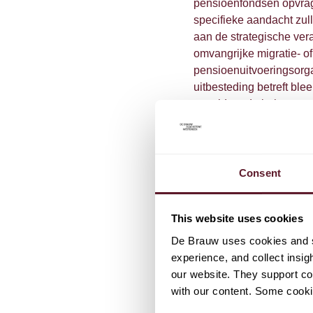
pensioenfondsen opvrag
specifieke aandacht zull
aan de strategische ver
omvangrijke migratie- of
pensioenuitvoeringsorga
uitbesteding betreft blee
onvoldoende beheerst 
drie dagen in beslag ne
in het eerste kwartaal 
Consent
This website uses cookies
De Brauw uses cookies and si
experience, and collect insig
EXPERTS
our website. They support cor
with our content. Some cookie
Eva Schr