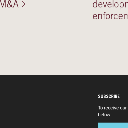
k M&A
developm
enforce
SUBSCRIBE
To receive our 
below.