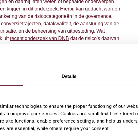
en en daarbij laten weten of bepaalde onderwerpen
en krijgen in dit onderzoek. Hierbij kan gedacht worden
ankering van de risicocategorieën in de governance,
 conversietrajecten, datakwaliteit, de aansturing van de
nisatie, en de beheersing van uitbesteding. Wat
k uit
recent onderzoek van DNB
dat de risico's daarvan
worden.
Het onderzoek ter plekke zal ongeveer twee tot
men. DNB verwacht de belangrijkste generieke resultaten
van 2019 te kunnen publiceren.
Details
milar technologies to ensure the proper functioning of our webs
hts to improve our services. Cookies are small text files stored 
e site functions, enable preference settings, and help us unders
s are essential, while others require your consent.
am